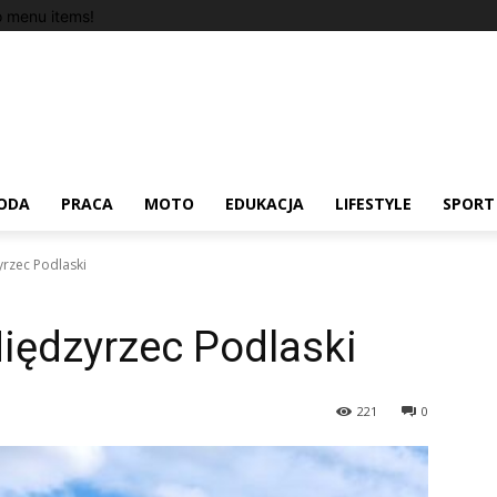
 menu items!
ODA
PRACA
MOTO
EDUKACJA
LIFESTYLE
SPORT
rzec Podlaski
iędzyrzec Podlaski
221
0