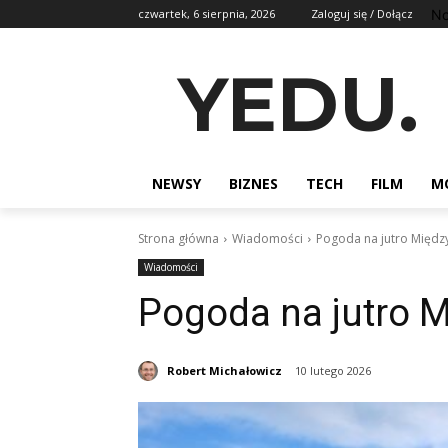
No
czwartek, 6 sierpnia, 2026
Zaloguj się / Dołącz
YEDU.
NEWSY
BIZNES
TECH
FILM
M
Strona główna
Wiadomości
Pogoda na jutro Między
Wiadomości
Pogoda na jutro M
Robert Michałowicz
10 lutego 2026