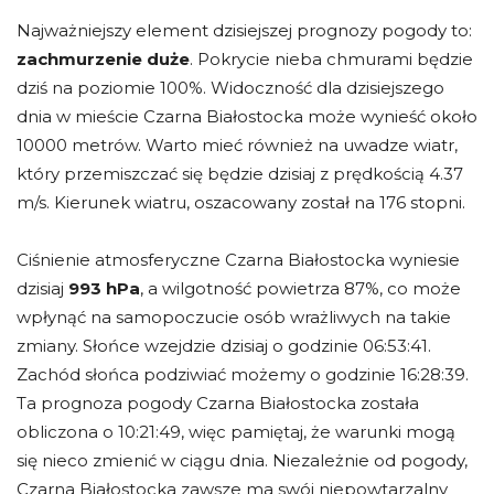
Najważniejszy element dzisiejszej prognozy pogody to:
zachmurzenie duże
. Pokrycie nieba chmurami będzie
dziś na poziomie 100%. Widoczność dla dzisiejszego
dnia w mieście Czarna Białostocka może wynieść około
10000 metrów. Warto mieć również na uwadze wiatr,
który przemiszczać się będzie dzisiaj z prędkością 4.37
m/s. Kierunek wiatru, oszacowany został na 176 stopni.
Ciśnienie atmosferyczne Czarna Białostocka wyniesie
dzisiaj
993 hPa
, a wilgotność powietrza 87%, co może
wpłynąć na samopoczucie osób wrażliwych na takie
zmiany. Słońce wzejdzie dzisiaj o godzinie 06:53:41.
Zachód słońca podziwiać możemy o godzinie 16:28:39.
Ta prognoza pogody Czarna Białostocka została
obliczona o 10:21:49, więc pamiętaj, że warunki mogą
się nieco zmienić w ciągu dnia. Niezależnie od pogody,
Czarna Białostocka zawsze ma swój niepowtarzalny