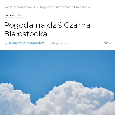
Home
Wiadomości
Pogoda na dziś Czarna Białostocka
Wiadomości
Pogoda na dziś Czarna
Białostocka
0
By
Robert Michałowicz
-
11 lutego 2026