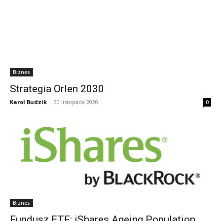
Biznes
Strategia Orlen 2030
Karol Budzik
-
30 listopada 2020
0
Biznes
Fundusz ETF: iShares Ageing Population