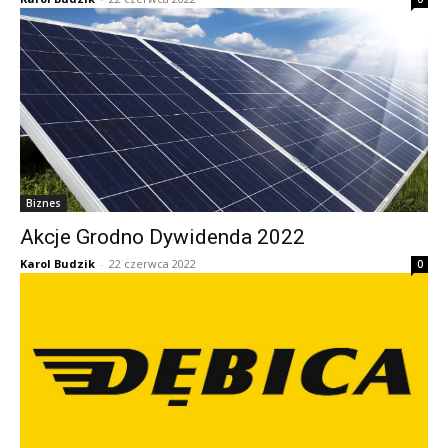
Biznes
Akcje Grodno Dywidenda 2022
Karol Budzik
-
22 czerwca 2022
0