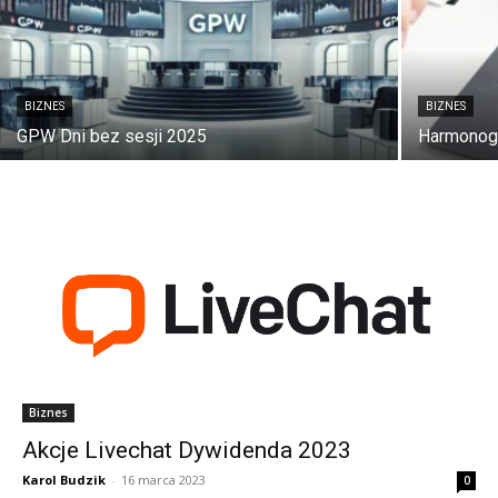
BIZNES
BIZNES
GPW Dni bez sesji 2025
Harmonogr
Biznes
Akcje Livechat Dywidenda 2023
Karol Budzik
-
16 marca 2023
0