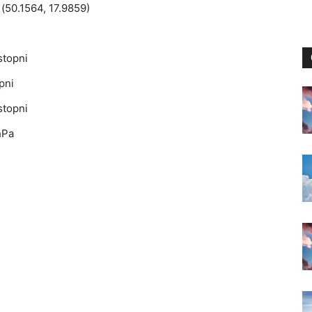
(50.1564, 17.9859)
stopni
pni
stopni
hPa