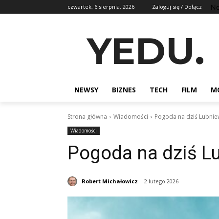
No
czwartek, 6 sierpnia, 2026
Zaloguj się / Dołącz
YEDU.
NEWSY
BIZNES
TECH
FILM
M
Strona główna
Wiadomości
Pogoda na dziś Lubnie
Wiadomości
Pogoda na dziś L
Robert Michałowicz
2 lutego 2026