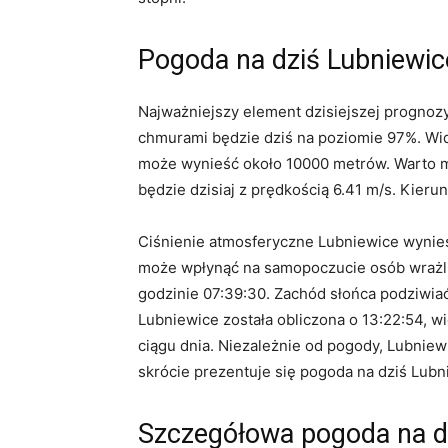
Pogoda na dziś Lubniewi
Najważniejszy element dzisiejszej prognoz
chmurami będzie dziś na poziomie 97%. Wid
może wynieść około 10000 metrów. Warto mi
będzie dzisiaj z prędkością 6.41 m/s. Kieru
Ciśnienie atmosferyczne Lubniewice wynies
może wpłynąć na samopoczucie osób wrażliw
godzinie 07:39:30. Zachód słońca podziwi
Lubniewice została obliczona o 13:22:54, w
ciągu dnia. Niezależnie od pogody, Lubnie
skrócie prezentuje się pogoda na dziś Lubn
Szczegółowa pogoda na d