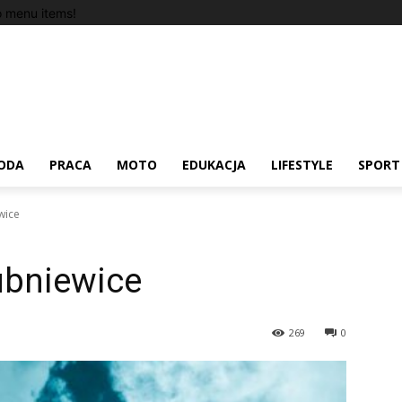
 menu items!
ODA
PRACA
MOTO
EDUKACJA
LIFESTYLE
SPORT
wice
ubniewice
269
0