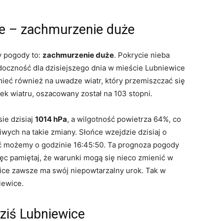
ce – zachmurzenie duże
y pogody to:
zachmurzenie duże
. Pokrycie nieba
oczność dla dzisiejszego dnia w mieście Lubniewice
eć również na uwadze wiatr, który przemiszczać się
nek wiatru, oszacowany został na 103 stopni.
ie dzisiaj
1014 hPa
, a wilgotność powietrza 64%, co
ych na takie zmiany. Słońce wzejdzie dzisiaj o
ać możemy o godzinie 16:45:50. Ta prognoza pogody
ięc pamiętaj, że warunki mogą się nieco zmienić w
wice zawsze ma swój niepowtarzalny urok. Tak w
iewice.
ziś Lubniewice