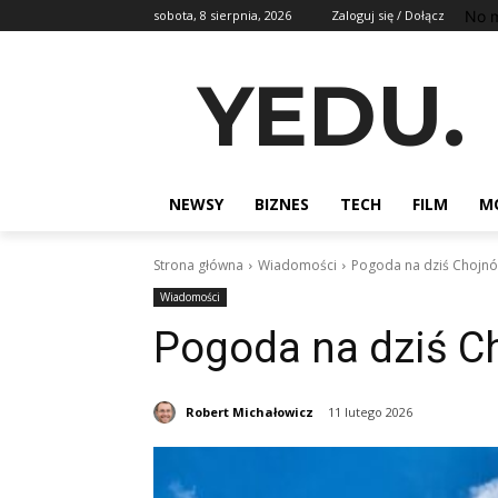
No m
sobota, 8 sierpnia, 2026
Zaloguj się / Dołącz
YEDU.
NEWSY
BIZNES
TECH
FILM
M
Strona główna
Wiadomości
Pogoda na dziś Chojn
Wiadomości
Pogoda na dziś C
Robert Michałowicz
11 lutego 2026