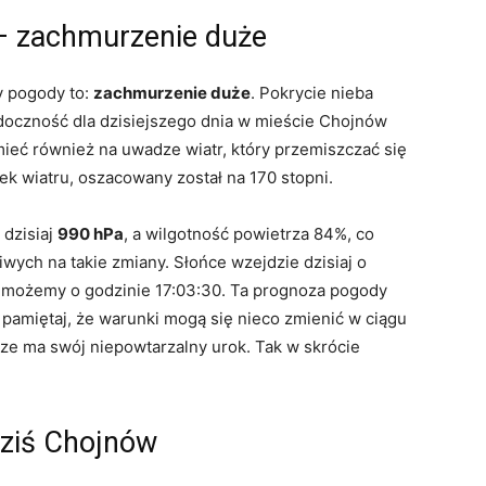
– zachmurzenie duże
y pogody to:
zachmurzenie duże
. Pokrycie nieba
doczność dla dzisiejszego dnia w mieście Chojnów
eć również na uwadze wiatr, który przemiszczać się
nek wiatru, oszacowany został na 170 stopni.
 dzisiaj
990 hPa
, a wilgotność powietrza 84%, co
ych na takie zmiany. Słońce wzejdzie dzisiaj o
ć możemy o godzinie 17:03:30. Ta prognoza pogody
 pamiętaj, że warunki mogą się nieco zmienić w ciągu
ze ma swój niepowtarzalny urok. Tak w skrócie
ziś Chojnów