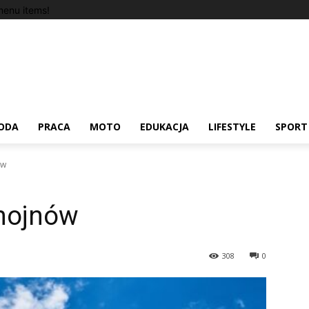
enu items!
ODA
PRACA
MOTO
EDUKACJA
LIFESTYLE
SPORT
ów
hojnów
308
0