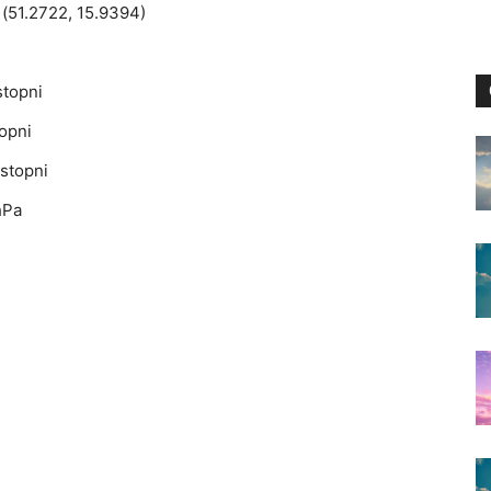
(51.2722, 15.9394)
stopni
opni
stopni
hPa