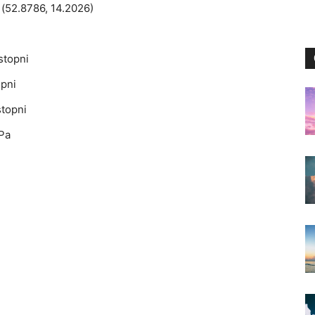
(52.8786, 14.2026)
stopni
opni
topni
Pa