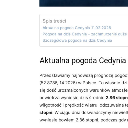
Spis treści
Aktualna pogoda Cedynia 11.02.2026
Pogoda na dziś Cedynia – zachmurzenie duże
Szczegółowa pogoda na dziś Cedynia
Aktualna pogoda Cedynia
Przedstawiamy najnowszą prognozę pogody
(52.8786, 14.2026) w Polsce. To właśnie d
się dość urozmaiconych warunków atmosfer
powietrza wyniesie dziś średnio
2.86 stopn
wilgotność i prędkość wiatru, odczuwalna t
stopni
. W ciągu dnia doświadczymy niewielk
wyniesie bowiem 2.86 stopni, podczas gdy 