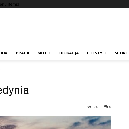
enu items!
ODA
PRACA
MOTO
EDUKACJA
LIFESTYLE
SPORT
a
edynia
326
0