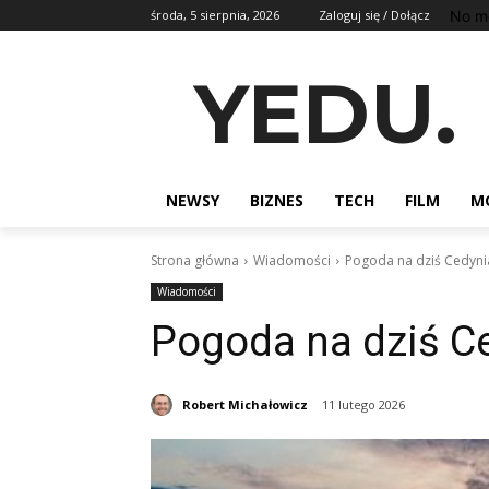
No m
środa, 5 sierpnia, 2026
Zaloguj się / Dołącz
YEDU.
NEWSY
BIZNES
TECH
FILM
M
Strona główna
Wiadomości
Pogoda na dziś Cedyni
Wiadomości
Pogoda na dziś C
Robert Michałowicz
11 lutego 2026