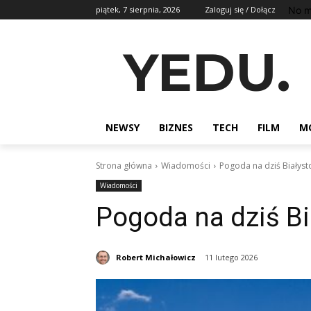
No m
piątek, 7 sierpnia, 2026
Zaloguj się / Dołącz
YEDU.
NEWSY
BIZNES
TECH
FILM
M
Strona główna
Wiadomości
Pogoda na dziś Białyst
Wiadomości
Pogoda na dziś Bi
Robert Michałowicz
11 lutego 2026