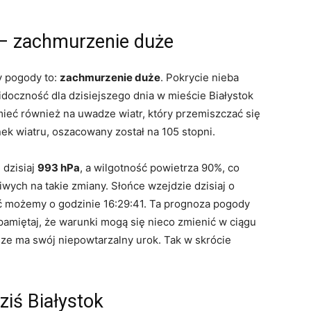
 – zachmurzenie duże
y pogody to:
zachmurzenie duże
. Pokrycie nieba
doczność dla dzisiejszego dnia w mieście Białystok
eć również na uwadze wiatr, który przemiszczać się
nek wiatru, oszacowany został na 105 stopni.
 dzisiaj
993 hPa
, a wilgotność powietrza 90%, co
ych na takie zmiany. Słońce wzejdzie dzisiaj o
ć możemy o godzinie 16:29:41. Ta prognoza pogody
c pamiętaj, że warunki mogą się nieco zmienić w ciągu
sze ma swój niepowtarzalny urok. Tak w skrócie
iś Białystok