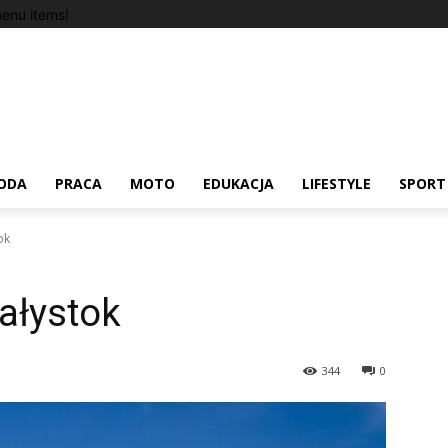
enu items!
ODA
PRACA
MOTO
EDUKACJA
LIFESTYLE
SPORT
ok
ałystok
344
0