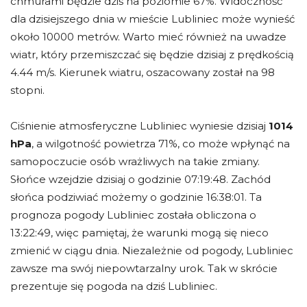
chmurami będzie dziś na poziomie 67%. Widoczność
dla dzisiejszego dnia w mieście Lubliniec może wynieść
około 10000 metrów. Warto mieć również na uwadze
wiatr, który przemiszczać się będzie dzisiaj z prędkością
4.44 m/s. Kierunek wiatru, oszacowany został na 98
stopni.
Ciśnienie atmosferyczne Lubliniec wyniesie dzisiaj
1014
hPa
, a wilgotność powietrza 71%, co może wpłynąć na
samopoczucie osób wrażliwych na takie zmiany.
Słońce wzejdzie dzisiaj o godzinie 07:19:48. Zachód
słońca podziwiać możemy o godzinie 16:38:01. Ta
prognoza pogody Lubliniec została obliczona o
13:22:49, więc pamiętaj, że warunki mogą się nieco
zmienić w ciągu dnia. Niezależnie od pogody, Lubliniec
zawsze ma swój niepowtarzalny urok. Tak w skrócie
prezentuje się pogoda na dziś Lubliniec.