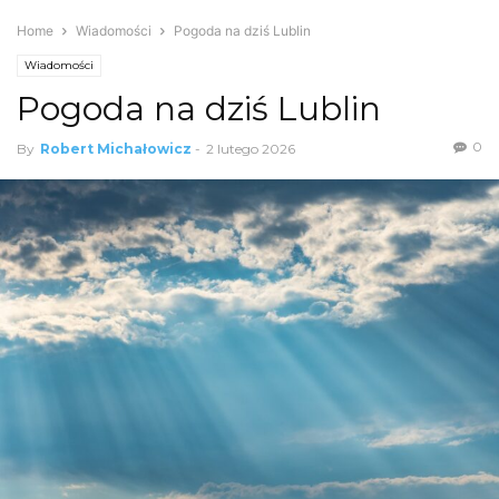
Home
Wiadomości
Pogoda na dziś Lublin
Wiadomości
Pogoda na dziś Lublin
0
By
Robert Michałowicz
-
2 lutego 2026