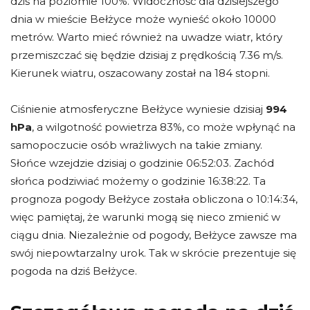
dziś na poziomie 100%. Widoczność dla dzisiejszego
dnia w mieście Bełżyce może wynieść około 10000
metrów. Warto mieć również na uwadze wiatr, który
przemiszczać się będzie dzisiaj z prędkością 7.36 m/s.
Kierunek wiatru, oszacowany został na 184 stopni.
Ciśnienie atmosferyczne Bełżyce wyniesie dzisiaj
994
hPa
, a wilgotność powietrza 83%, co może wpłynąć na
samopoczucie osób wrażliwych na takie zmiany.
Słońce wzejdzie dzisiaj o godzinie 06:52:03. Zachód
słońca podziwiać możemy o godzinie 16:38:22. Ta
prognoza pogody Bełżyce została obliczona o 10:14:34,
więc pamiętaj, że warunki mogą się nieco zmienić w
ciągu dnia. Niezależnie od pogody, Bełżyce zawsze ma
swój niepowtarzalny urok. Tak w skrócie prezentuje się
pogoda na dziś Bełżyce.