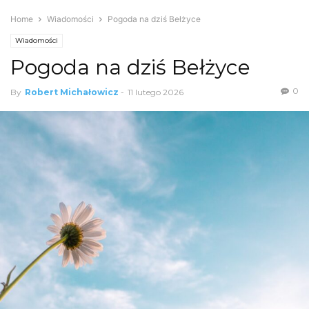
Home
Wiadomości
Pogoda na dziś Bełżyce
Wiadomości
Pogoda na dziś Bełżyce
0
By
Robert Michałowicz
-
11 lutego 2026