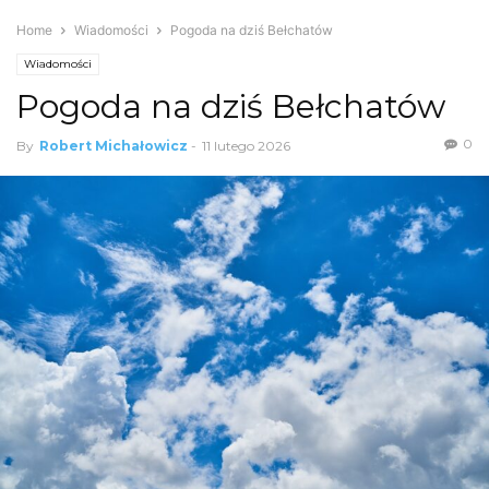
Home
Wiadomości
Pogoda na dziś Bełchatów
Wiadomości
Pogoda na dziś Bełchatów
0
By
Robert Michałowicz
-
11 lutego 2026