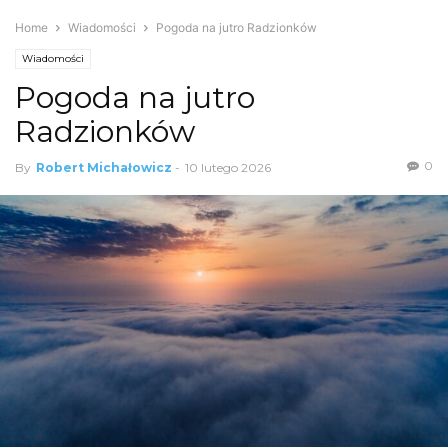
Home
Wiadomości
Pogoda na jutro Radzionków
Wiadomości
Pogoda na jutro
Radzionków
0
By
Robert Michałowicz
-
10 lutego 2026