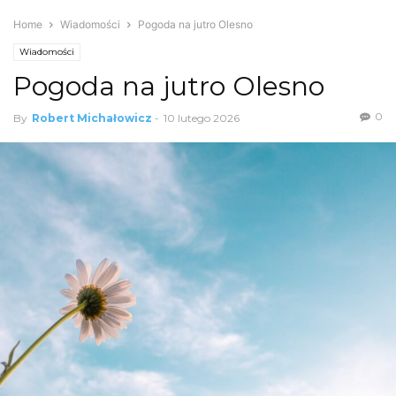
Home
Wiadomości
Pogoda na jutro Olesno
Wiadomości
Pogoda na jutro Olesno
0
By
Robert Michałowicz
-
10 lutego 2026