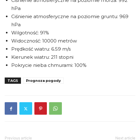
Ciśnienie atmosferyczne na poziomie morza: 992
hPa
Ciśnienie atmosferyczne na poziomie gruntu: 969
hPa
Wilgotność: 91%
Widoczność: 10000 metrów
Prędkość wiatru: 6.59 m/s
Kierunek wiatru: 211 stopni
Pokrycie nieba chmurami: 100%
TAGS
Prognoza pogody
Previous article
Next article