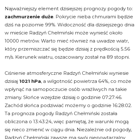
Najważniejszy element dzisiejszej prognozy pogody to:
zachmurzenie duże
. Pokrycie nieba chmurami będzie
dziś na poziomie 99%. Widoczność dla dzisiejszego dnia
w mieście Radzyń Chełmiński może wynieść około
10000 metrów. Warto mieć również na uwadze wiatr,
który przemiszczać się będzie dzisiaj z prędkością 5.56
m/s. Kierunek wiatru, oszacowany został na 89 stopni.
Ciśnienie atmosferyczne Radzyń Chełmiński wyniesie
dzisiaj
1021 hPa
, a wilgotność powietrza 64%, co może
wpłynąć na samopoczucie osób wrażliwych na takie
zmiany. Słońce wzejdzie dzisiaj o godzinie 07:27:46.
Zachód słońca podziwiać możemy o godzinie 16:28:02.
Ta prognoza pogody Radzyń Chełmiński została
obliczona o 13:43:24, więc pamiętaj, że warunki mogą
się nieco zmienić w ciągu dnia. Niezależnie od pogody,
Radzyń Chełmiński zawsze ma swój niepowtarzalny