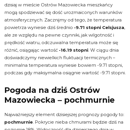
dzisiaj w mieście Ostrów Mazowiecka mieszkańcy
mogą spodziewać się dość urozmaiconych warunków
atmosferycznych. Zacznijmy od tego, że temperatura
powietrza wyniesie dziś średnio
-9.71 stopni Celsjusza
,
ale ze względu na pewne czynniki, jak wilgotność i
prędkość wiatru, odczuwalna temperatura może się
różnić, osiągając wartość
-16.19 stopni
. W ciągu dnia
doświadczymy niewielkich fluktuacji termicznych –
minimalna temperatura wyniesie bowiem -9.71 stopni,
podczas gdy maksymalna osiągnie wartość -9.71 stopni.
Pogoda na dziś Ostrów
Mazowiecka – pochmurnie
Najważniejszy element dzisiejszej prognozy pogody to:
pochmurnie
. Pokrycie nieba chmurami będzie dziś na
poziomie 18%. Widoczność dla dzisiejszego dnia w