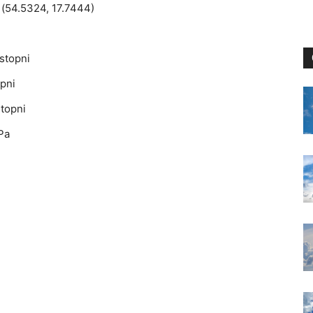
 (54.5324, 17.7444)
stopni
pni
topni
Pa