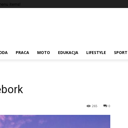
enu items!
ODA
PRACA
MOTO
EDUKACJA
LIFESTYLE
SPORT
ębork
265
0