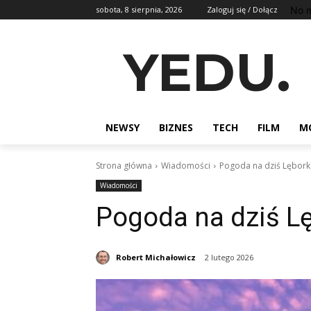
No m
sobota, 8 sierpnia, 2026
Zaloguj się / Dołącz
YEDU.
NEWSY
BIZNES
TECH
FILM
M
Strona główna
Wiadomości
Pogoda na dziś Lębork
Wiadomości
Pogoda na dziś L
Robert Michałowicz
2 lutego 2026