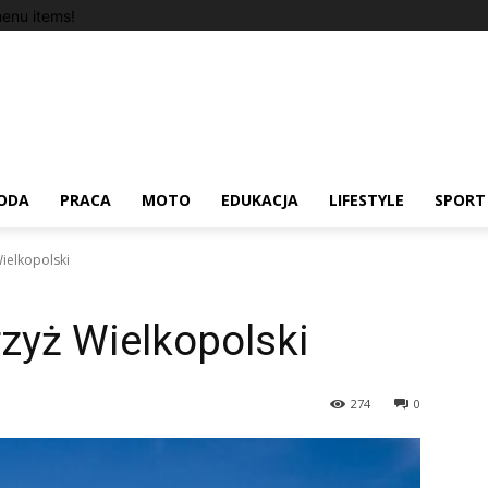
enu items!
ODA
PRACA
MOTO
EDUKACJA
LIFESTYLE
SPORT
ielkopolski
zyż Wielkopolski
274
0