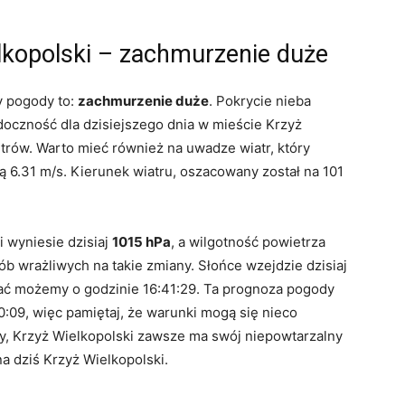
lkopolski – zachmurzenie duże
y pogody to:
zachmurzenie duże
. Pokrycie nieba
oczność dla dzisiejszego dnia w mieście Krzyż
rów. Warto mieć również na uwadze wiatr, który
ą 6.31 m/s. Kierunek wiatru, oszacowany został na 101
 wyniesie dzisiaj
1015 hPa
, a wilgotność powietrza
 wrażliwych na takie zmiany. Słońce wzejdzie dzisiaj
iać możemy o godzinie 16:41:29. Ta prognoza pogody
0:09, więc pamiętaj, że warunki mogą się nieco
dy, Krzyż Wielkopolski zawsze ma swój niepowtarzalny
a dziś Krzyż Wielkopolski.