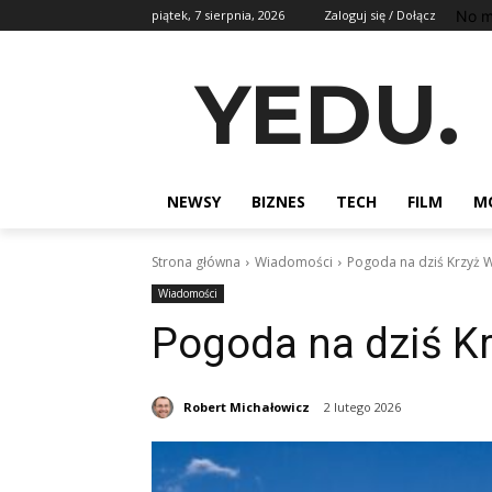
No m
piątek, 7 sierpnia, 2026
Zaloguj się / Dołącz
YEDU.
NEWSY
BIZNES
TECH
FILM
M
Strona główna
Wiadomości
Pogoda na dziś Krzyż W
Wiadomości
Pogoda na dziś Kr
Robert Michałowicz
2 lutego 2026