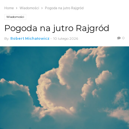
Home
Wiadomości
Pogoda na jutro Rajgród
Wiadomości
Pogoda na jutro Rajgród
0
By
Robert Michałowicz
-
10 lutego 2026