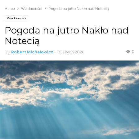
Home
Wiadomości
Pogoda na jutro Nakło nad Notecią
Wiadomości
Pogoda na jutro Nakło nad
Notecią
0
By
Robert Michałowicz
-
10 lutego 2026