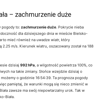
iała – zachmurzenie duże
y pogody to:
zachmurzenie duże
. Pokrycie nieba
doczność dla dzisiejszego dnia w mieście Bielsko-
rto mieć również na uwadze wiatr, który
ią 2.25 m/s. Kierunek wiatru, oszacowany został na 188
esie dzisiaj
992 hPa
, a wilgotność powietrza 100%, co
ych na takie zmiany. Słońce wzejdzie dzisiaj o
ć możemy o godzinie 16:54:39. Ta prognoza pogody
 więc pamiętaj, że warunki mogą się nieco zmienić w
-Biała zawsze ma swój niepowtarzalny urok. Tak w
ko-Biała.