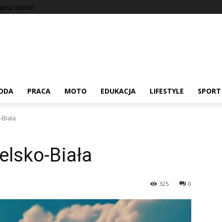
enu items!
ODA
PRACA
MOTO
EDUKACJA
LIFESTYLE
SPORT
-Biała
elsko-Biała
325
0