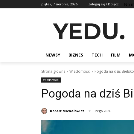
No m
piątek, 7 sierpnia, 2026
Zaloguj się / Dołącz
YEDU.
NEWSY
BIZNES
TECH
FILM
M
Strona główna
Wiadomości
Pogoda na dziś Bielsko
Wiadomości
Pogoda na dziś Bi
Robert Michałowicz
11 lutego 2026