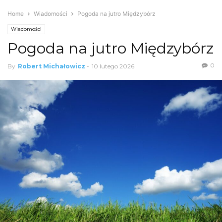
Home
Wiadomości
Pogoda na jutro Międzybórz
Wiadomości
Pogoda na jutro Międzybórz
0
By
Robert Michałowicz
-
10 lutego 2026