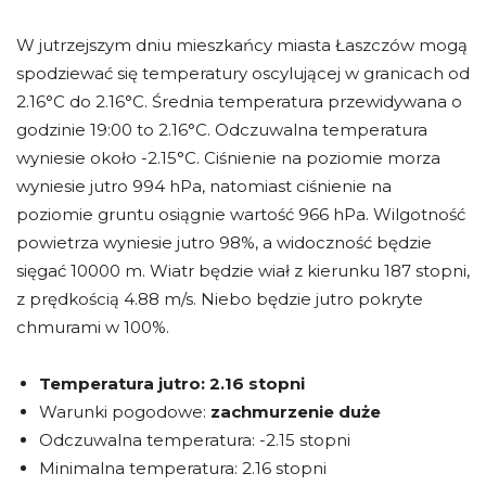
W jutrzejszym dniu mieszkańcy miasta Łaszczów mogą
spodziewać się temperatury oscylującej w granicach od
2.16°C do 2.16°C. Średnia temperatura przewidywana o
godzinie 19:00 to 2.16°C. Odczuwalna temperatura
wyniesie około -2.15°C. Ciśnienie na poziomie morza
wyniesie jutro 994 hPa, natomiast ciśnienie na
poziomie gruntu osiągnie wartość 966 hPa. Wilgotność
powietrza wyniesie jutro 98%, a widoczność będzie
sięgać 10000 m. Wiatr będzie wiał z kierunku 187 stopni,
z prędkością 4.88 m/s. Niebo będzie jutro pokryte
chmurami w 100%.
Temperatura jutro:
2.16 stopni
Warunki pogodowe:
zachmurzenie duże
Odczuwalna temperatura: -2.15 stopni
Minimalna temperatura: 2.16 stopni