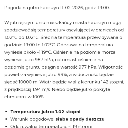
Pogoda na jutro Łabiszyn 11-02-2026, godz. 19:00.
W jutrzejszym dniu mieszkańcy miasta Łabiszyn mogą
spodziewać się temperatury oscylującej w granicach od
1.02°C do 1.02°C. Średnia temperatura przewidywana o
godzinie 19:00 to 1.02°C. Odczuwalna temperatura
wyniesie około -1.19°C. Ciśnienie na poziomie morza
wyniesie jutro 987 hPa, natomiast ciśnienie na
poziomie gruntu osiągnie wartość 977 hPa. Wilgotność
powietrza wyniesie jutro 99%, a widoczność będzie
sięgać 10000 m. Wiatr będzie wiał z kierunku 142 stopni,
z prędkością 1.94 m/s. Niebo będzie jutro pokryte
chmurami w 100%.
Temperatura jutro:
1.02 stopni
Warunki pogodowe:
słabe opady deszczu
Odczuwalna temperatura: -1.19 stopni