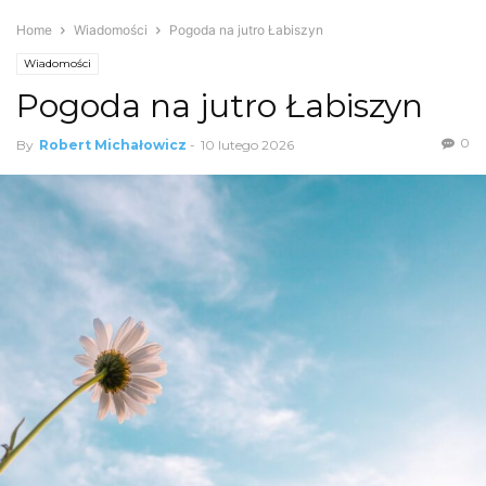
Home
Wiadomości
Pogoda na jutro Łabiszyn
Wiadomości
Pogoda na jutro Łabiszyn
0
By
Robert Michałowicz
-
10 lutego 2026