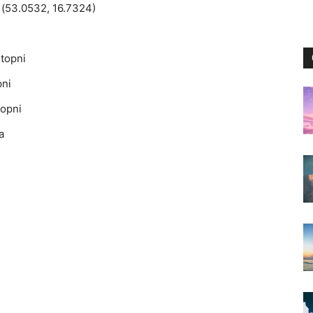
 (53.0532, 16.7324)
topni
pni
topni
a