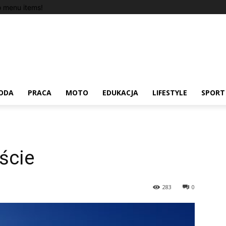
 menu items!
ODA
PRACA
MOTO
EDUKACJA
LIFESTYLE
SPORT
ście
283
0