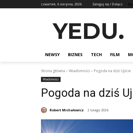
No
czwartek, 6 sierpnia, 2026
Zaloguj się / Dołącz
YEDU.
NEWSY
BIZNES
TECH
FILM
M
Strona główna
Wiadomości
Pogoda na dziś Ujście
Wiadomości
Pogoda na dziś Uj
Robert Michałowicz
2 lutego 2026