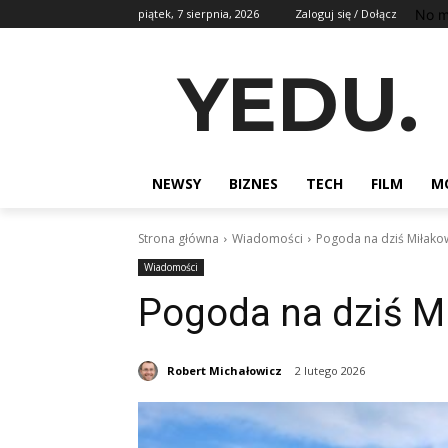
No m
piątek, 7 sierpnia, 2026
Zaloguj się / Dołącz
YEDU.
NEWSY
BIZNES
TECH
FILM
M
Strona główna
Wiadomości
Pogoda na dziś Miłak
Wiadomości
Pogoda na dziś M
Robert Michałowicz
2 lutego 2026