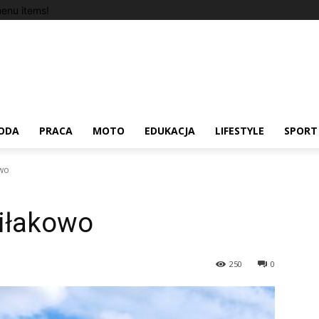
enu items!
ODA
PRACA
MOTO
EDUKACJA
LIFESTYLE
SPORT
owo
iłakowo
250
0