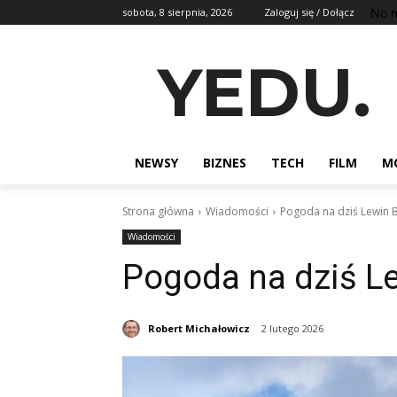
No m
sobota, 8 sierpnia, 2026
Zaloguj się / Dołącz
YEDU.
NEWSY
BIZNES
TECH
FILM
M
Strona główna
Wiadomości
Pogoda na dziś Lewin B
Wiadomości
Pogoda na dziś Le
Robert Michałowicz
2 lutego 2026