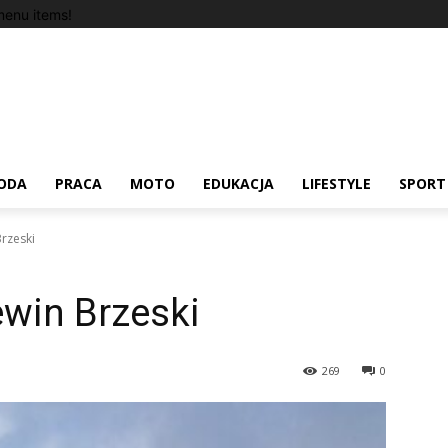
enu items!
ODA
PRACA
MOTO
EDUKACJA
LIFESTYLE
SPORT
rzeski
win Brzeski
269
0