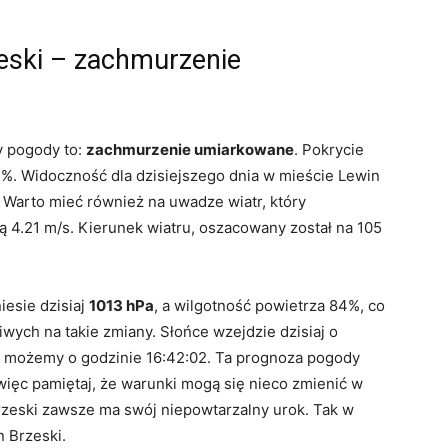
eski – zachmurzenie
y pogody to:
zachmurzenie umiarkowane
. Pokrycie
%. Widoczność dla dzisiejszego dnia w mieście Lewin
Warto mieć również na uwadze wiatr, który
ą 4.21 m/s. Kierunek wiatru, oszacowany został na 105
iesie dzisiaj
1013 hPa
, a wilgotność powietrza 84%, co
ych na takie zmiany. Słońce wzejdzie dzisiaj o
ć możemy o godzinie 16:42:02. Ta prognoza pogody
 więc pamiętaj, że warunki mogą się nieco zmienić w
rzeski zawsze ma swój niepowtarzalny urok. Tak w
n Brzeski.