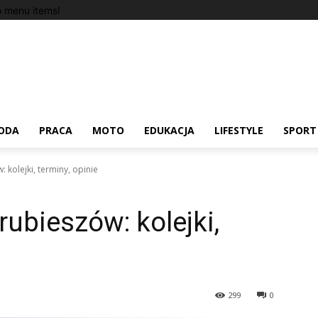
 menu items!
ODA
PRACA
MOTO
EDUKACJA
LIFESTYLE
SPORT
 kolejki, terminy, opinie
ubieszów: kolejki,
299
0