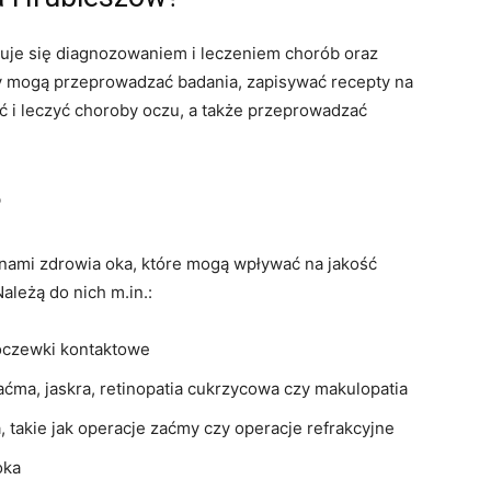
jmuje się diagnozowaniem i leczeniem chorób oraz
rzy mogą przeprowadzać badania, zapisywać recepty na
ć i leczyć choroby oczu, a także przeprowadzać
?
nami zdrowia oka, które mogą wpływać na jakość
ależą do nich m.in.:
soczewki kontaktowe
zaćma, jaskra, retinopatia cukrzycowa czy makulopatia
 takie jak operacje zaćmy czy operacje refrakcyjne
oka