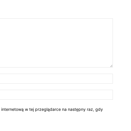
Nazwa:*
E-
mail:*
ę internetową w tej przeglądarce na następny raz, gdy