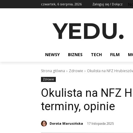
No
czwartek, 6 sierpnia, 2026
Zaloguj się / Dołącz
YEDU.
NEWSY
BIZNES
TECH
FILM
M
Strona główna
Zdrowie
Okulista na NFZ Hrubieszów:
Zdrowie
Okulista na NFZ Hr
terminy, opinie
Dorota Marusińska
17 listopada 2025