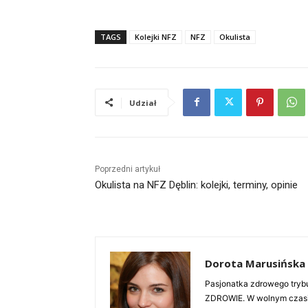
TAGS
Kolejki NFZ
NFZ
Okulista
Udział
Poprzedni artykuł
Okulista na NFZ Dęblin: kolejki, terminy, opinie
Dorota Marusińska
Pasjonatka zdrowego trybu
ZDROWIE. W wolnym czasie 