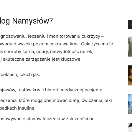
olog Namysłów?
iagnozowaniu, leczeniu i monitorowaniu cukrzycy –
powoduje wysoki poziom cukru we krwi. Cukrzyca może
k choroby serca, udary, niewydolność nerek,
ej skuteczne zarządzanie jest kluczowe.
ektach, takich jak:
awów, testów krwi i historii medycznej pacjenta.
czenia, które mogą obejmować dietę, ćwiczenia, leki
padkach insulinę.
tosowywanie planów leczenia w zależności od