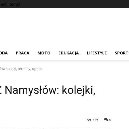
enu items!
ODA
PRACA
MOTO
EDUKACJA
LIFESTYLE
SPORT
: kolejki, terminy, opinie
 Namysłów: kolejki,
349
0