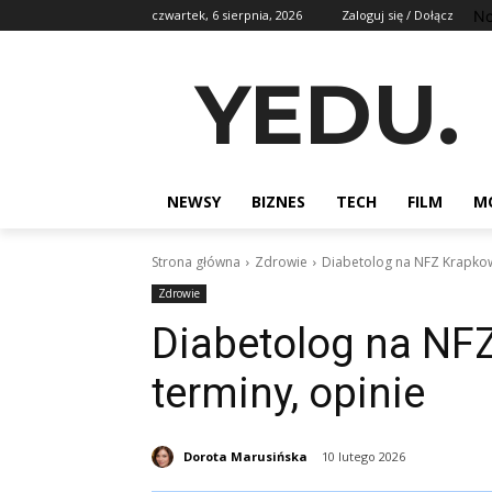
No
czwartek, 6 sierpnia, 2026
Zaloguj się / Dołącz
YEDU.
NEWSY
BIZNES
TECH
FILM
M
Strona główna
Zdrowie
Diabetolog na NFZ Krapkowic
Zdrowie
Diabetolog na NFZ
terminy, opinie
Dorota Marusińska
10 lutego 2026