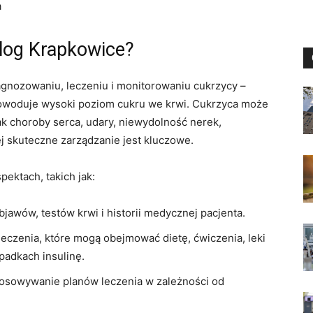
a
log Krapkowice?
iagnozowaniu, leczeniu i monitorowaniu cukrzycy –
powoduje wysoki poziom cukru we krwi. Cukrzyca może
k choroby serca, udary, niewydolność nerek,
ej skuteczne zarządzanie jest kluczowe.
ektach, takich jak:
awów, testów krwi i historii medycznej pacjenta.
czenia, które mogą obejmować dietę, ćwiczenia, leki
padkach insulinę.
tosowywanie planów leczenia w zależności od