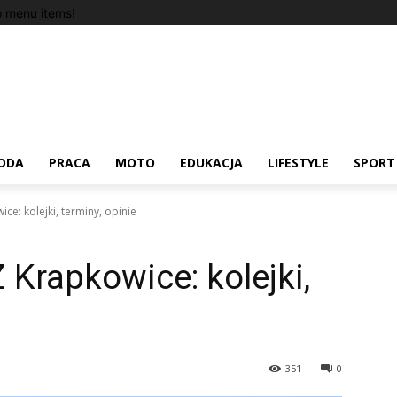
 menu items!
ODA
PRACA
MOTO
EDUKACJA
LIFESTYLE
SPORT
e: kolejki, terminy, opinie
 Krapkowice: kolejki,
351
0