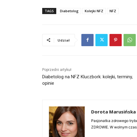
TAGS
Diabetolog
Kolejki NFZ
NFZ
Udział
Poprzedni artykuł
Diabetolog na NFZ Kluczbork: kolejki, terminy,
opinie
Dorota Marusińska
Pasjonatka zdrowego trybu
ZDROWIE. W wolnym czasie 