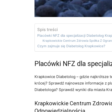
Spis treści
Placówki NFZ dla specjalizacji Diabetolog Kr
Krapkowickie Centrum Zdrowia Spółka Z Ogran
Czym zajmuje się Diabetolog Krapkowice?
Placówki NFZ dla specjali
Krapkowice Diabetolog – gdzie najkrótsze 
krócej? Sprawdź najnowsze informacje z pla
Diabetologa? Sprawdź wyniki dla miasta Kr
Krapkowickie Centrum Zdrowia
Odpowiedzialnością