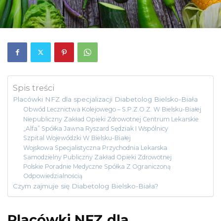
Spis treści
Placówki NFZ dla specjalizacji Diabetolog Bielsko-Biała
Obwód Lecznictwa Kolejowego – S.P.Z.O.Z. W Bielsku-Białej
Niepubliczny Zakład Opieki Zdrowotnej Centrum Lekarskie
„Alfa” Spółka Jawna Ryszard Sędziak I Wspólnicy
Szpital Wojewódzki W Bielsku-Białej
Wojskowa Specjalistyczna Przychodnia Lekarska
Samodzielny Publiczny Zakład Opieki Zdrowotnej
Polskie Poradnie Medyczne Spółka Z Ograniczoną
Odpowiedzialnością
Czym zajmuje się Diabetolog Bielsko-Biała?
Placówki NFZ dla