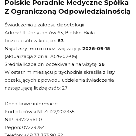
Polskie Poradnie Medyczne Spółka
Z Ograniczoną Odpowiedzialnością
Świadczenia z zakresu diabetologii
Adres: Ul. Partyzantów 63, Bielsko-Biała
Liczba osób w kolejce:
63
Najbliższy termin możliwej wizyty:
2026-09-15
(aktualizacja z dnia: 2026-02-06)
Średnia liczba dni oczekiwania na wizytę:
56
W ostatnim miesiącu przychodnia skreśliła z listy
oczekujących z powodu udzielenia świadczenia
następującą liczbę osób: 27
Dodatkowe informacje:
Kod placówki NFZ: 122/202335
NIP: 9372246110
Regon: 072292541
Telefon: +48 33 333 90 62