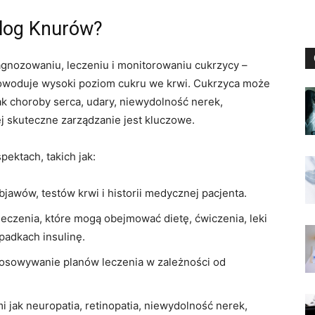
olog Knurów?
iagnozowaniu, leczeniu i monitorowaniu cukrzycy –
powoduje wysoki poziom cukru we krwi. Cukrzyca może
k choroby serca, udary, niewydolność nerek,
ej skuteczne zarządzanie jest kluczowe.
ektach, takich jak:
awów, testów krwi i historii medycznej pacjenta.
czenia, które mogą obejmować dietę, ćwiczenia, leki
padkach insulinę.
tosowywanie planów leczenia w zależności od
i jak neuropatia, retinopatia, niewydolność nerek,