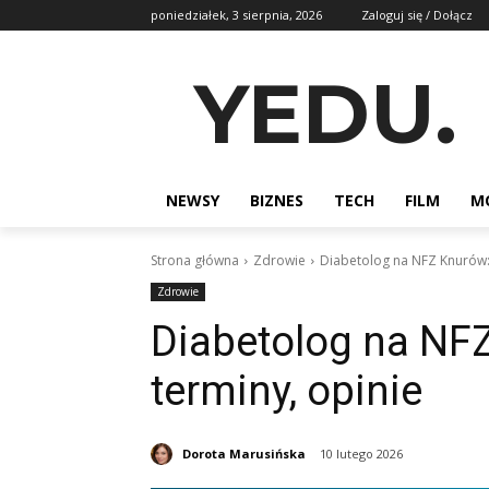
poniedziałek, 3 sierpnia, 2026
Zaloguj się / Dołącz
YEDU.
NEWSY
BIZNES
TECH
FILM
M
Strona główna
Zdrowie
Diabetolog na NFZ Knurów: k
Zdrowie
Diabetolog na NFZ
terminy, opinie
Dorota Marusińska
10 lutego 2026