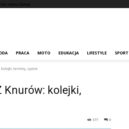
No menu items!
ODA
PRACA
MOTO
EDUKACJA
LIFESTYLE
SPORT
olejki, terminy, opinie
 Knurów: kolejki,
377
0