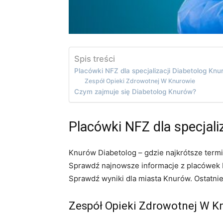
Spis treści
Placówki NFZ dla specjalizacji Diabetolog Kn
Zespół Opieki Zdrowotnej W Knurowie
Czym zajmuje się Diabetolog Knurów?
Placówki NFZ dla specjali
Knurów Diabetolog – gdzie najkrótsze termi
Sprawdź najnowsze informacje z placówek N
Sprawdź wyniki dla miasta Knurów. Ostatni
Zespół Opieki Zdrowotnej W K