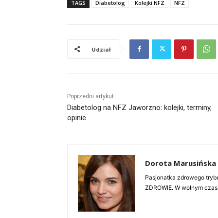
TAGS
Diabetolog
Kolejki NFZ
NFZ
Udział
Poprzedni artykuł
Diabetolog na NFZ Jaworzno: kolejki, terminy,
opinie
Dorota Marusińska
Pasjonatka zdrowego trybu
ZDROWIE. W wolnym czasie 