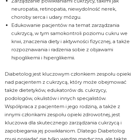
Zarządzanie powikłaniami cukrzycy, takimi jak
neuropatia, retinopatia, niewydolność nerek,
choroby serca i udary mózgu.
Edukowanie pacjentów na temat zarządzania
cukrzycą, w tym samokontroli poziomu cukru we
krwi, znaczenia diety i aktywności fizycznej, a także
rozpoznawania i radzenia sobie z objawami
hipoglikemii i hiperglikemii.
Diabetolog jest kluczowym członkiem zespołu opieki
nad pacjentem z cukrzycą, który może obejmować
także dietetyków, edukatorów ds. cukrzycy,
podologów, okulistów i innych specjalistów.
Współpraca z pacjentem i jego rodziną, a także z
innymi członkami zespołu opieki zdrowotnej, jest
kluczowa dla skutecznego zarządzania cukrzycą i
zapobiegania jej powikłaniom. Dlatego Diabetolog
musi posiadać nie tylko wiedzę medyczną, ale także