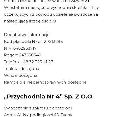
Średnia liczba dni oczekiwania na wizytę:
21
W ostatnim miesiącu przychodnia skreśliła z listy
oczekujących z powodu udzielenia świadczenia
następującą liczbę osób: 9
Dodatkowe informacje:
Kod placówki NFZ: 121/213296
NIP: 6462933717
Regon: 243530540
Telefon: +48 32 325 41 27
Toaleta: dostępna
Winda: dostępna
Rampa dla niepełnosprawnych: dostępna
„Przychodnia Nr 4” Sp. Z O.O.
Świadczenia z zakresu diabetologii
Adres: Al. Niepodległości 45, Tychy