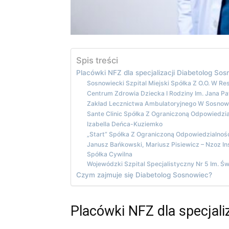
Spis treści
Placówki NFZ dla specjalizacji Diabetolog So
Sosnowiecki Szpital Miejski Spółka Z O.O. W Re
Centrum Zdrowia Dziecka I Rodziny Im. Jana Pa
Zakład Lecznictwa Ambulatoryjnego W Sosno
Sante Clinic Spółka Z Ograniczoną Odpowiedz
Izabella Deńca-Kuziemko
„Start” Spółka Z Ograniczoną Odpowiedzialnoś
Janusz Bańkowski, Mariusz Pisiewicz – Nzoz I
Spółka Cywilna
Wojewódzki Szpital Specjalistyczny Nr 5 Im. 
Czym zajmuje się Diabetolog Sosnowiec?
Placówki NFZ dla specjali