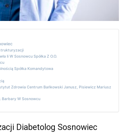
snowiec
strukturyzacji
wła Ii W Sosnowcu Spółka Z O.O.
wcu
ialnością Spółka Komandytowa
cią
nstytut Zdrowia Centrum Bańkowski Janusz, Pisiewicz Mariusz
Św. Barbary W Sosnowcu
zacji Diabetolog Sosnowiec