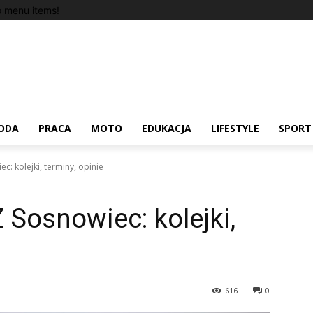
 menu items!
ODA
PRACA
MOTO
EDUKACJA
LIFESTYLE
SPORT
: kolejki, terminy, opinie
 Sosnowiec: kolejki,
616
0