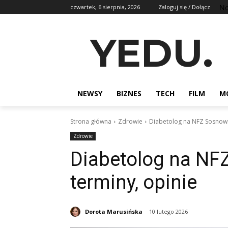
No
czwartek, 6 sierpnia, 2026
Zaloguj się / Dołącz
YEDU.
NEWSY
BIZNES
TECH
FILM
M
Strona główna
Zdrowie
Diabetolog na NFZ Sosnowiec
Zdrowie
Diabetolog na NFZ
terminy, opinie
Dorota Marusińska
10 lutego 2026