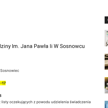
ziny Im. Jana Pawła Ii W Sosnowcu
, Sosnowiec
-17
8
z listy oczekujących z powodu udzielenia świadczenia