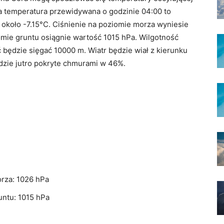
a temperatura przewidywana o godzinie 04:00 to
około -7.15°C. Ciśnienie na poziomie morza wyniesie
iomie gruntu osiągnie wartość 1015 hPa. Wilgotność
 będzie sięgać 10000 m. Wiatr będzie wiał z kierunku
ędzie jutro pokryte chmurami w 46%.
rza: 1026 hPa
untu: 1015 hPa