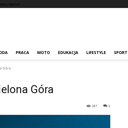
enu items!
ODA
PRACA
MOTO
EDUKACJA
LIFESTYLE
SPORT
na Góra
ielona Góra
287
0