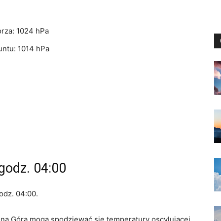
orza: 1024 hPa
untu: 1014 hPa
godz. 04:00
odz. 04:00.
ona Góra mogą spodziewać się temperatury oscylującej