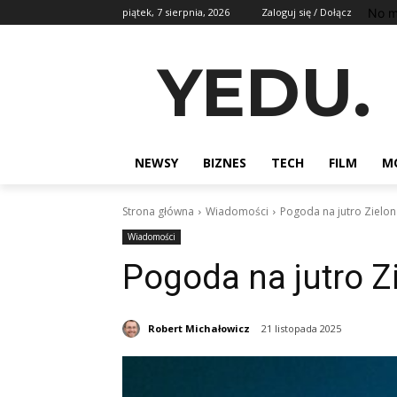
No m
piątek, 7 sierpnia, 2026
Zaloguj się / Dołącz
YEDU.
NEWSY
BIZNES
TECH
FILM
M
Strona główna
Wiadomości
Pogoda na jutro Zielo
Wiadomości
Pogoda na jutro Z
Robert Michałowicz
21 listopada 2025