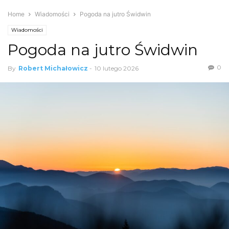
Home
Wiadomości
Pogoda na jutro Świdwin
Wiadomości
Pogoda na jutro Świdwin
0
By
Robert Michałowicz
-
10 lutego 2026