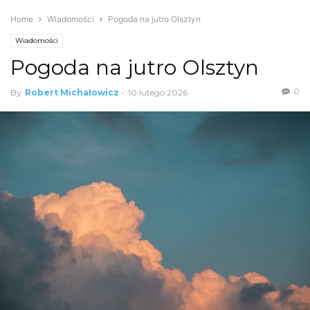
Home
Wiadomości
Pogoda na jutro Olsztyn
Wiadomości
Pogoda na jutro Olsztyn
0
By
Robert Michałowicz
-
10 lutego 2026