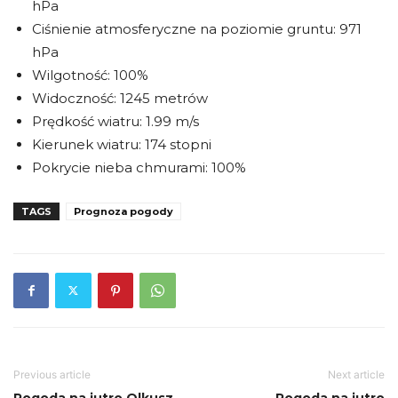
hPa
Ciśnienie atmosferyczne na poziomie gruntu: 971
hPa
Wilgotność: 100%
Widoczność: 1245 metrów
Prędkość wiatru: 1.99 m/s
Kierunek wiatru: 174 stopni
Pokrycie nieba chmurami: 100%
TAGS
Prognoza pogody
Previous article
Next article
Pogoda na jutro Olkusz
Pogoda na jutro