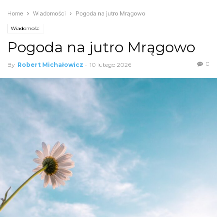
Home
Wiadomości
Pogoda na jutro Mrągowo
Wiadomości
Pogoda na jutro Mrągowo
0
By
Robert Michałowicz
-
10 lutego 2026