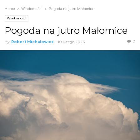
Home
Wiadomości
Pogoda na jutro Małomice
Wiadomości
Pogoda na jutro Małomice
0
By
Robert Michałowicz
-
10 lutego 2026