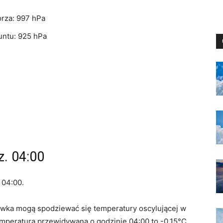
rza: 997 hPa
untu: 925 hPa
. 04:00
 04:00.
awka mogą spodziewać się temperatury oscylującej w
emperatura przewidywana o godzinie 04:00 to -0.15°C.