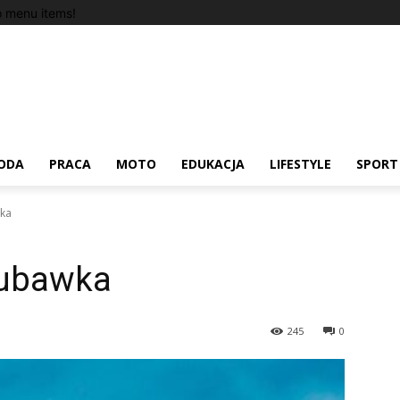
 menu items!
ODA
PRACA
MOTO
EDUKACJA
LIFESTYLE
SPORT
wka
Lubawka
245
0