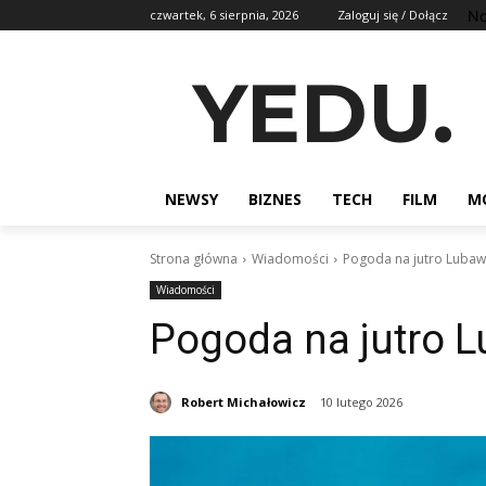
No
czwartek, 6 sierpnia, 2026
Zaloguj się / Dołącz
YEDU.
NEWSY
BIZNES
TECH
FILM
M
Strona główna
Wiadomości
Pogoda na jutro Luba
Wiadomości
Pogoda na jutro 
Robert Michałowicz
10 lutego 2026