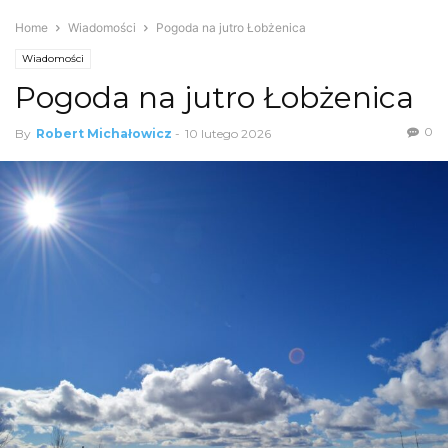
Home
Wiadomości
Pogoda na jutro Łobżenica
Wiadomości
Pogoda na jutro Łobżenica
0
By
Robert Michałowicz
-
10 lutego 2026