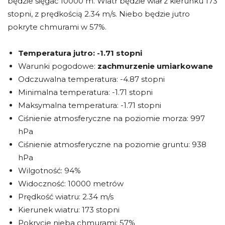
będzie sięgać 10000 m. Wiatr będzie wiał z kierunku 173
stopni, z prędkością 2.34 m/s. Niebo będzie jutro
pokryte chmurami w 57%.
Temperatura jutro:
-1.71 stopni
Warunki pogodowe:
zachmurzenie umiarkowane
Odczuwalna temperatura: -4.87 stopni
Minimalna temperatura: -1.71 stopni
Maksymalna temperatura: -1.71 stopni
Ciśnienie atmosferyczne na poziomie morza: 997
hPa
Ciśnienie atmosferyczne na poziomie gruntu: 938
hPa
Wilgotność: 94%
Widoczność: 10000 metrów
Prędkość wiatru: 2.34 m/s
Kierunek wiatru: 173 stopni
Pokrycie nieba chmurami: 57%