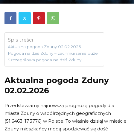
Spis treści
Aktualna pogoda Zduny 02.02.2026
Pogoda na dziś Zduny – zachmurzenie duże
Szczegółowa pogoda na dziś Zduny
Aktualna pogoda Zduny
02.02.2026
Przedstawiamy najnowszą prognozę pogody dla
miasta Zduny o współrzędnych geograficznych
(51.6463, 17.3776) w Polsce. To właśnie dzisiaj w mieście
Zduny mieszkańcy mogą spodziewać się dość