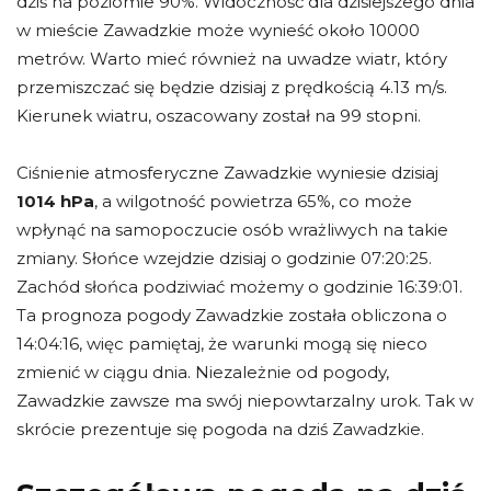
dziś na poziomie 90%. Widoczność dla dzisiejszego dnia
w mieście Zawadzkie może wynieść około 10000
metrów. Warto mieć również na uwadze wiatr, który
przemiszczać się będzie dzisiaj z prędkością 4.13 m/s.
Kierunek wiatru, oszacowany został na 99 stopni.
Ciśnienie atmosferyczne Zawadzkie wyniesie dzisiaj
1014 hPa
, a wilgotność powietrza 65%, co może
wpłynąć na samopoczucie osób wrażliwych na takie
zmiany. Słońce wzejdzie dzisiaj o godzinie 07:20:25.
Zachód słońca podziwiać możemy o godzinie 16:39:01.
Ta prognoza pogody Zawadzkie została obliczona o
14:04:16, więc pamiętaj, że warunki mogą się nieco
zmienić w ciągu dnia. Niezależnie od pogody,
Zawadzkie zawsze ma swój niepowtarzalny urok. Tak w
skrócie prezentuje się pogoda na dziś Zawadzkie.