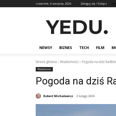
No
czwartek, 6 sierpnia, 2026
Zaloguj się / Dołącz
YEDU.
NEWSY
BIZNES
TECH
FILM
M
Strona główna
Wiadomości
Pogoda na dziś Radkó
Wiadomości
Pogoda na dziś 
Robert Michałowicz
2 lutego 2026