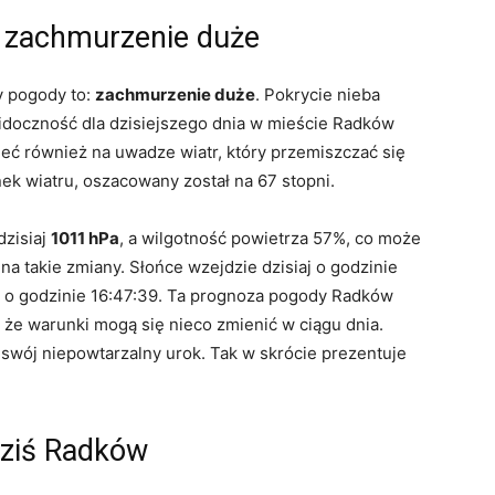
 zachmurzenie duże
y pogody to:
zachmurzenie duże
. Pokrycie nieba
idoczność dla dzisiejszego dnia w mieście Radków
ć również na uwadze wiatr, który przemiszczać się
nek wiatru, oszacowany został na 67 stopni.
dzisiaj
1011 hPa
, a wilgotność powietrza 57%, co może
 takie zmiany. Słońce wzejdzie dzisiaj o godzinie
 o godzinie 16:47:39. Ta prognoza pogody Radków
, że warunki mogą się nieco zmienić w ciągu dnia.
wój niepowtarzalny urok. Tak w skrócie prezentuje
ziś Radków