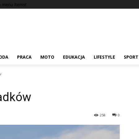
 menu items!
ODA
PRACA
MOTO
EDUKACJA
LIFESTYLE
SPORT
w
Radków
258
0