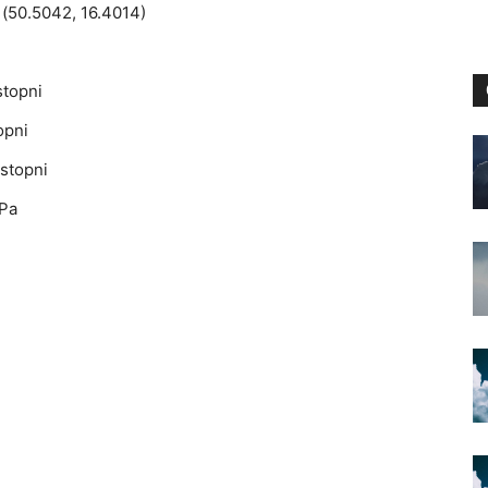
 (50.5042, 16.4014)
stopni
opni
stopni
hPa