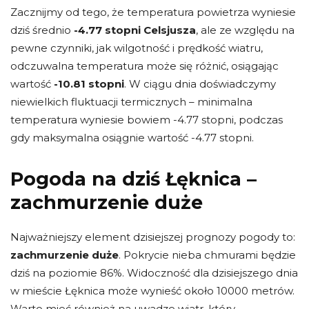
Zacznijmy od tego, że temperatura powietrza wyniesie
dziś średnio
-4.77 stopni Celsjusza
, ale ze względu na
pewne czynniki, jak wilgotność i prędkość wiatru,
odczuwalna temperatura może się różnić, osiągając
wartość
-10.81 stopni
. W ciągu dnia doświadczymy
niewielkich fluktuacji termicznych – minimalna
temperatura wyniesie bowiem -4.77 stopni, podczas
gdy maksymalna osiągnie wartość -4.77 stopni.
Pogoda na dziś Łęknica –
zachmurzenie duże
Najważniejszy element dzisiejszej prognozy pogody to:
zachmurzenie duże
. Pokrycie nieba chmurami będzie
dziś na poziomie 86%. Widoczność dla dzisiejszego dnia
w mieście Łęknica może wynieść około 10000 metrów.
Warto mieć również na uwadze wiatr, który