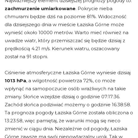
Najważniejszy element dzisiejszej prognozy pogody to:
zachmurzenie umiarkowane
. Pokrycie nieba
chmurami będzie dziś na poziomie 81%. Widoczność
dla dzisiejszego dnia w mieście Łaziska Górne może
wynieść około 10000 metrów. Warto mieć również na
uwadze wiatr, który przemiszczać się będzie dzisiaj z
prędkością 4.21 m/s. Kierunek wiatru, oszacowany
został na 91 stopni.
Ciśnienie atmosferyczne Łaziska Górne wyniesie dzisiaj
1013 hPa
, a wilgotność powietrza 72%, co może
wpłynąć na samopoczucie osób wrażliwych na takie
zmiany. Słońce wzejdzie dzisiaj o godzinie 07:17:36.
Zachód słońca podziwiać możemy o godzinie 16:38:58.
Ta prognoza pogody Łaziska Górne została obliczona o
13:23:58, więc pamiętaj, że warunki mogą się nieco
zmienić w ciągu dnia. Niezależnie od pogody, Łaziska
Górne zawsze ma swój niepowtarzalny urok. Tak w