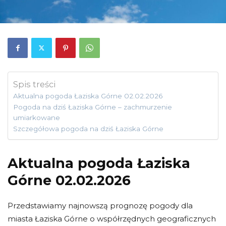
Spis treści
Aktualna pogoda Łaziska Górne 02.02.2026
Pogoda na dziś Łaziska Górne – zachmurzenie
umiarkowane
Szczegółowa pogoda na dziś Łaziska Górne
Aktualna pogoda Łaziska
Górne 02.02.2026
Przedstawiamy najnowszą prognozę pogody dla
miasta Łaziska Górne o współrzędnych geograficznych