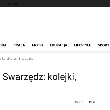
enu items!
ODA
PRACA
MOTO
EDUKACJA
LIFESTYLE
SPORT
 kolejki, terminy, opinie
Swarzędz: kolejki,
269
0