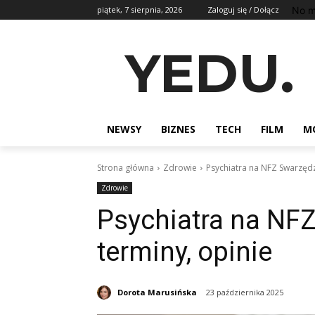
No m
piątek, 7 sierpnia, 2026
Zaloguj się / Dołącz
YEDU.
NEWSY
BIZNES
TECH
FILM
M
Strona główna
Zdrowie
Psychiatra na NFZ Swarzędz:
Zdrowie
Psychiatra na NFZ 
terminy, opinie
Dorota Marusińska
23 października 2025