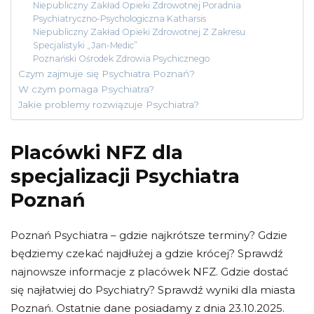
Niepubliczny Zakład Opieki Zdrowotnej Poradnia
Psychiatryczno-Psychologiczna Katharsis
Niepubliczny Zakład Opieki Zdrowotnej Z Zakresu
Specjalistyki „Jan-Medic”
Poznański Ośrodek Zdrowia Psychicznego
Czym zajmuje się Psychiatra Poznań?
W czym pomaga Psychiatra?
Jakie problemy rozwiązuje Psychiatra?
Placówki NFZ dla
specjalizacji Psychiatra
Poznań
Poznań Psychiatra – gdzie najkrótsze terminy? Gdzie
będziemy czekać najdłużej a gdzie krócej? Sprawdź
najnowsze informacje z placówek NFZ. Gdzie dostać
się najłatwiej do Psychiatry? Sprawdź wyniki dla miasta
Poznań. Ostatnie dane posiadamy z dnia 23.10.2025.