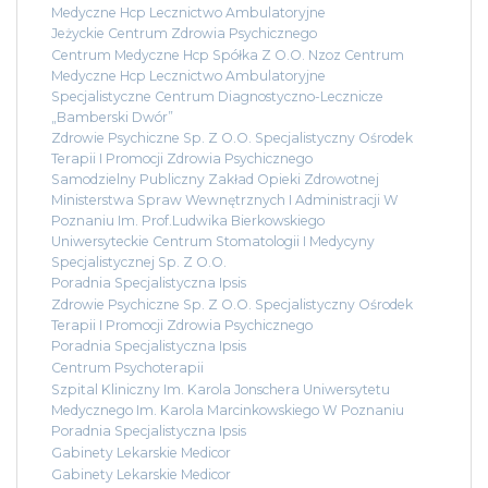
Medyczne Hcp Lecznictwo Ambulatoryjne
Jeżyckie Centrum Zdrowia Psychicznego
Centrum Medyczne Hcp Spółka Z O.O. Nzoz Centrum
Medyczne Hcp Lecznictwo Ambulatoryjne
Specjalistyczne Centrum Diagnostyczno-Lecznicze
„Bamberski Dwór”
Zdrowie Psychiczne Sp. Z O.O. Specjalistyczny Ośrodek
Terapii I Promocji Zdrowia Psychicznego
Samodzielny Publiczny Zakład Opieki Zdrowotnej
Ministerstwa Spraw Wewnętrznych I Administracji W
Poznaniu Im. Prof.Ludwika Bierkowskiego
Uniwersyteckie Centrum Stomatologii I Medycyny
Specjalistycznej Sp. Z O.O.
Poradnia Specjalistyczna Ipsis
Zdrowie Psychiczne Sp. Z O.O. Specjalistyczny Ośrodek
Terapii I Promocji Zdrowia Psychicznego
Poradnia Specjalistyczna Ipsis
Centrum Psychoterapii
Szpital Kliniczny Im. Karola Jonschera Uniwersytetu
Medycznego Im. Karola Marcinkowskiego W Poznaniu
Poradnia Specjalistyczna Ipsis
Gabinety Lekarskie Medicor
Gabinety Lekarskie Medicor