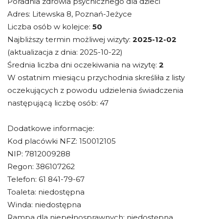
Poradnia zdrowia psychicznego dla dzieci
Adres: Litewska 8, Poznań-Jeżyce
Liczba osób w kolejce:
50
Najbliższy termin możliwej wizyty:
2025-12-02
(aktualizacja z dnia: 2025-10-22)
Średnia liczba dni oczekiwania na wizytę:
2
W ostatnim miesiącu przychodnia skreśliła z listy
oczekujących z powodu udzielenia świadczenia
następującą liczbę osób: 47
Dodatkowe informacje:
Kod placówki NFZ: 150012105
NIP: 7812009288
Regon: 386107262
Telefon: 61 841-79-67
Toaleta: niedostępna
Winda: niedostępna
Rampa dla niepełnosprawnych: niedostępna